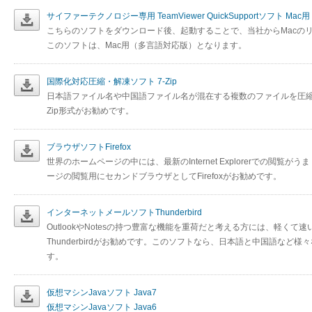
サイファーテクノロジー専用 TeamViewer QuickSupportソフト Mac用
こちらのソフトをダウンロード後、起動することで、当社からMacの
このソフトは、Mac用（多言語対応版）となります。
国際化対応圧縮・解凍ソフト 7-Zip
日本語ファイル名や中国語ファイル名が混在する複数のファイルを圧縮する
Zip形式がお勧めです。
ブラウザソフトFirefox
世界のホームページの中には、最新のInternet Explorerでの閲
ージの閲覧用にセカンドブラウザとしてFirefoxがお勧めです。
インターネットメールソフトThunderbird
OutlookやNotesの持つ豊富な機能を重荷だと考える方には、軽く
Thunderbirdがお勧めです。このソフトなら、日本語と中国語な
す。
仮想マシンJavaソフト Java7
仮想マシンJavaソフト Java6