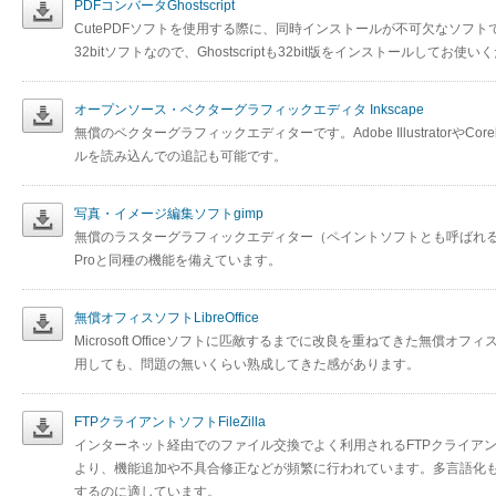
PDFコンバータGhostscript
CutePDFソフトを使用する際に、同時インストールが不可欠なソフトです。3
32bitソフトなので、Ghostscriptも32bit版をインストールしてお使
オープンソース・ベクターグラフィックエディタ Inkscape
無償のベクターグラフィックエディターです。Adobe IllustratorやC
ルを読み込んでの追記も可能です。
写真・イメージ編集ソフトgimp
無償のラスターグラフィックエディター（ペイントソフトとも呼ばれる）です。Adob
Proと同種の機能を備えています。
無償オフィスソフトLibreOffice
Microsoft Officeソフトに匹敵するまでに改良を重ねてきた無償
用しても、問題の無いくらい熟成してきた感があります。
FTPクライアントソフトFileZilla
インターネット経由でのファイル交換でよく利用されるFTPクライア
より、機能追加や不具合修正などが頻繁に行われています。多言語化
するのに適しています。