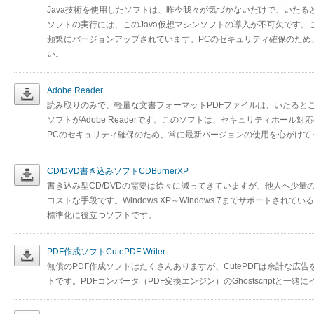
Java技術を使用したソフトは、昨今我々が気づかないだけで、いたる
ソフトの実行には、このJava仮想マシンソフトの導入が不可欠です
頻繁にバージョンアップされています。PCのセキュリティ確保のため
い。
Adobe Reader
読み取りのみで、軽量な文書フォーマットPDFファイルは、いたると
ソフトがAdobe Readerです。このソフトは、セキュリティホー
PCのセキュリティ確保のため、常に最新バージョンの使用を心がけて
CD/DVD書き込みソフトCDBurnerXP
書き込み型CD/DVDの需要は徐々に減ってきていますが、他人へ少
コストな手段です。Windows XP～Windows 7までサポートされ
標準化に役立つソフトです。
PDF作成ソフトCutePDF Writer
無償のPDF作成ソフトはたくさんありますが、CutePDFは余計な広
トです。PDFコンバータ（PDF変換エンジン）のGhostscriptと一