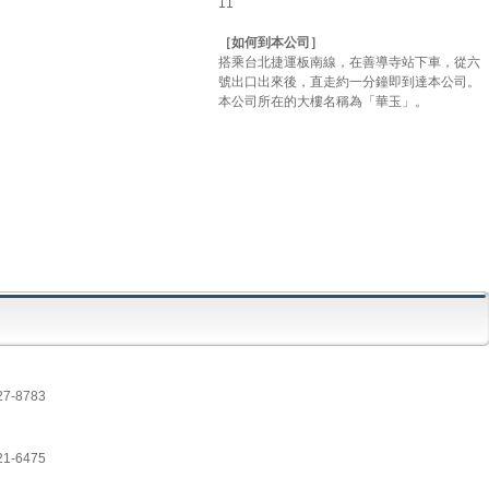
11
［如何到本公司］
搭乘台北捷運板南線，在善導寺站下車，從六
號出口出來後，直走約一分鐘即到達本公司。
本公司所在的大樓名稱為「華玉」。
-8783
-6475