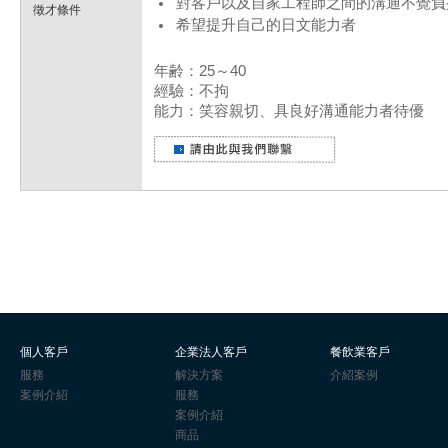
對客戶以及自家工程師之間的溝通不覺負
徵才條件
希望提升自己的日文能力者
年齢：25～40
經驗：不拘
能力：笑容親切、具良好溝通能力者待優
個人客戶
企業法人客戶
餐飲業客戶
服務
解決方案
介紹案例
案例介紹
服務
案例介紹
商品