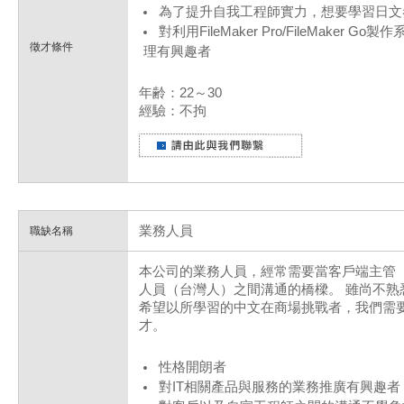
為了提升自我工程師實力，想要學習日文
對利用FileMaker Pro/FileMaker
徵才條件
理有興趣者
年齢：22～30
經驗：不拘
業務人員
職缺名稱
本公司的業務人員，經常需要當客戶端主管
人員（台灣人）之間溝通的橋樑。 雖尚不熟
希望以所學習的中文在商場挑戰者，我們需
才。
性格開朗者
對IT相關產品與服務的業務推廣有興趣者